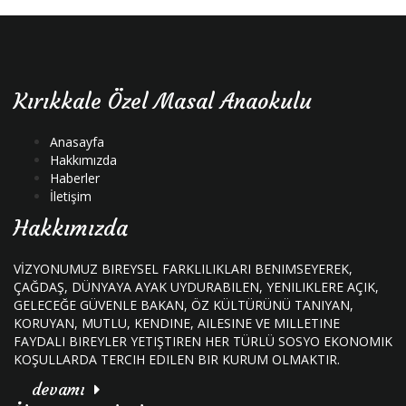
Kırıkkale Özel Masal Anaokulu
Anasayfa
Hakkımızda
Haberler
İletişim
Hakkımızda
VİZYONUMUZ BIREYSEL FARKLILIKLARI BENIMSEYEREK,
ÇAĞDAŞ, DÜNYAYA AYAK UYDURABILEN, YENILIKLERE AÇIK,
GELECEĞE GÜVENLE BAKAN, ÖZ KÜLTÜRÜNÜ TANIYAN,
KORUYAN, MUTLU, KENDINE, AILESINE VE MILLETINE
FAYDALI BIREYLER YETIŞTIREN HER TÜRLÜ SOSYO EKONOMIK
KOŞULLARDA TERCIH EDILEN BIR KURUM OLMAKTIR.
devamı